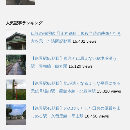
人気記事ランキング
伝説の秘境駅「旧 神路駅」現役当時の映像と行き
方を示した訪問記動画
15,401 views
【絶景駅55駅目】東京とは思えない秘境感漂う
駅 青梅線・白丸駅
15,129 views
【絶景駅66駅目】気が遠くなるような平原にある
元信号場の駅 函館本線・北豊津駅
13,020 views
【絶景駅45駅目】のんびりとした田舎の風景を楽
しめる駅 久留里線・平山駅
10,456 views