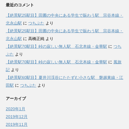
最近のコメント
【絶景駅25駅目】田圃の中央にある学生で賑わう駅 宗谷本線・
北永山駅
に
つちぶた
より
【絶景駅25駅目】田圃の中央にある学生で賑わう駅 宗谷本線・
北永山駅
に
高橋正純
より
【絶景駅70駅目】峠の寂しい無人駅 石北本線・金華駅
に
つち
ぶた
より
【絶景駅70駅目】峠の寂しい無人駅 石北本線・金華駅
に
風旅
記
より
【絶景駅60駅目】夏井川渓谷にたたずむ小さな駅 磐越東線・江
田駅
に
つちぶた
より
アーカイブ
2020年1月
2019年12月
2019年11月