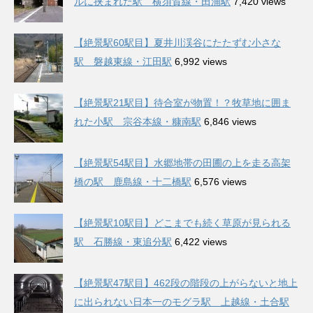
ルに挟まれた駅 横須賀線・田浦駅
7,420 views
【絶景駅60駅目】夏井川渓谷にたたずむ小さな
駅 磐越東線・江田駅
6,992 views
【絶景駅21駅目】待合室が物置！？牧草地に囲ま
れた小駅 宗谷本線・糠南駅
6,846 views
【絶景駅54駅目】水郷地帯の田圃の上を走る高架
橋の駅 鹿島線・十二橋駅
6,576 views
【絶景駅10駅目】どこまでも続く草原が見られる
駅 石勝線・東追分駅
6,422 views
【絶景駅47駅目】462段の階段の上がらないと地上
に出られない日本一のモグラ駅 上越線・土合駅