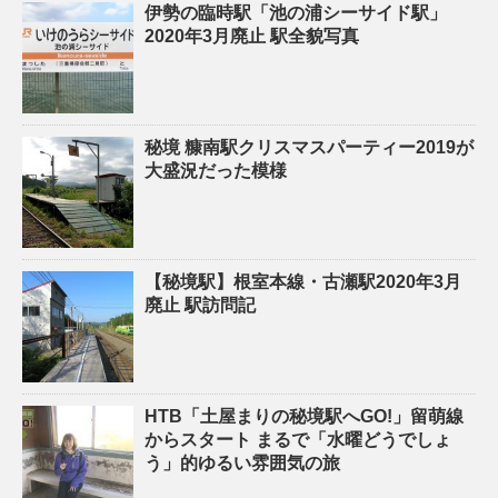
伊勢の臨時駅「池の浦シーサイド駅」
2020年3月廃止 駅全貌写真
秘境 糠南駅クリスマスパーティー2019が
大盛況だった模様
【秘境駅】根室本線・古瀬駅2020年3月
廃止 駅訪問記
HTB「土屋まりの秘境駅へGO!」留萌線
からスタート まるで「水曜どうでしょ
う」的ゆるい雰囲気の旅