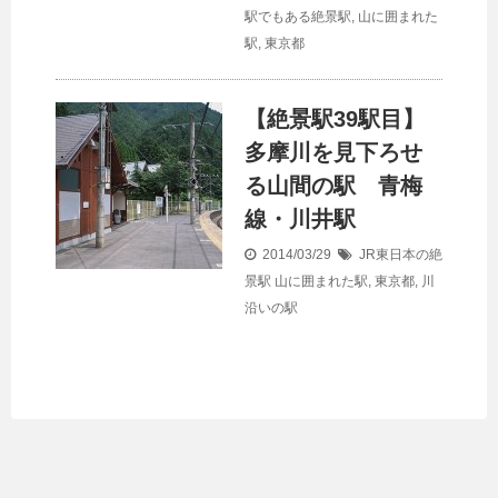
駅でもある絶景駅
,
山に囲まれた
駅
,
東京都
【絶景駅39駅目】
多摩川を見下ろせ
る山間の駅 青梅
線・川井駅
2014/03/29
JR東日本の絶
景駅
山に囲まれた駅
,
東京都
,
川
沿いの駅