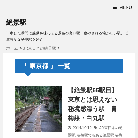
MENU
絶景駅
下車した瞬間に感動を味わえる景色の良い駅、癒やされる懐かしい駅、 自
然豊かな秘境駅を紹介
ホーム
>
JR東日本の絶景駅
>
「 東京都 」 一覧
【絶景駅55駅目】
東京とは思えない
秘境感漂う駅 青
梅線・白丸駅
2014/10/19
JR東日本の絶
景駅
,
秘境駅でもある絶景駅
秘境