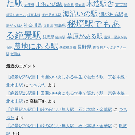
た駅
木造駅舎
川沿いの駅
東京都
岩手県
徳島県
愛知県
海沿いの駅
湖がある駅
板張りホーム
根室本線
海が見える駅
牧
秘境駅でもあ
神奈川県
福島県
場がある駅
福井県
る絶景駅
草原がある駅
群馬県
臨時駅
足湯・温泉があ
農地にある駅
長野県
る駅
鉄道構造物
青春18きっぷポスター
駅
飯田線
最近のコメント
【絶景駅25駅目】田圃の中央にある学生で賑わう駅 宗谷本線・
北永山駅
に
つちぶた
より
【絶景駅25駅目】田圃の中央にある学生で賑わう駅 宗谷本線・
北永山駅
に
高橋正純
より
【絶景駅70駅目】峠の寂しい無人駅 石北本線・金華駅
に
つち
ぶた
より
【絶景駅70駅目】峠の寂しい無人駅 石北本線・金華駅
に
風旅
記
より