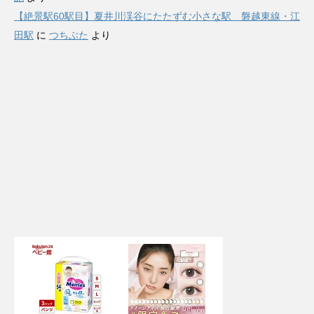
【絶景駅60駅目】夏井川渓谷にたたずむ小さな駅 磐越東線・江
田駅
に
つちぶた
より