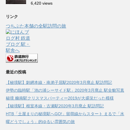
6,420 views
リンク
つちぶた本舗の全駅訪問の旅
最近の投稿
【秘境駅】釧網本線・南弟子屈駅2020年3月廃止 駅訪問記
伊勢の臨時駅「池の浦シーサイド駅」2020年3月廃止 駅全貌写真
秘境 糠南駅クリスマスパーティー2019が大盛況だった模様
【秘境駅】根室本線・古瀬駅2020年3月廃止 駅訪問記
HTB「土屋まりの秘境駅へGO!」留萌線からスタート まるで「水
曜どうでしょう」的ゆるい雰囲気の旅