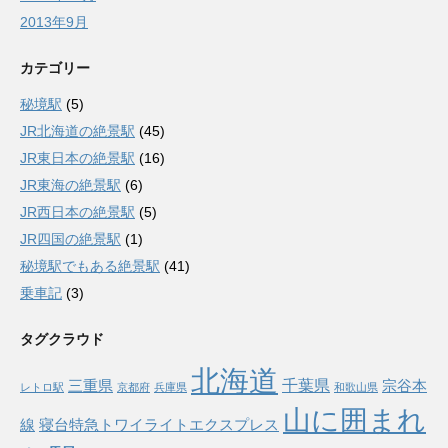
2013年9月
カテゴリー
秘境駅
(5)
JR北海道の絶景駅
(45)
JR東日本の絶景駅
(16)
JR東海の絶景駅
(6)
JR西日本の絶景駅
(5)
JR四国の絶景駅
(1)
秘境駅でもある絶景駅
(41)
乗車記
(3)
タグクラウド
北海道
千葉県
三重県
宗谷本
レトロ駅
京都府
兵庫県
和歌山県
山に囲まれ
線
寝台特急トワイライトエクスプレス