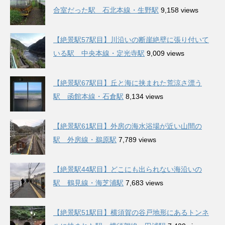
合室だった駅 石北本線・生野駅
9,158 views
【絶景駅57駅目】川沿いの断崖絶壁に張り付いて
いる駅 中央本線・定光寺駅
9,009 views
【絶景駅67駅目】丘と海に挟まれた荒涼さ漂う
駅 函館本線・石倉駅
8,134 views
【絶景駅61駅目】外房の海水浴場が近い山間の
駅 外房線・鵜原駅
7,789 views
【絶景駅44駅目】どこにも出られない海沿いの
駅 鶴見線・海芝浦駅
7,683 views
【絶景駅51駅目】横須賀の谷戸地形にあるトンネ