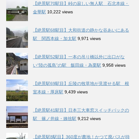
【絶景駅70駅目】峠の寂しい無人駅 石北本線・
金華駅
10,222 views
【絶景駅68駅目】大和街道の静かな谷あいにある
駅 関西本線・加太駅
9,971 views
【絶景駅52駅目】一本の吊り橋以外に出口がな
い“陸の孤島”の駅 飯田線・為栗駅
9,958 views
【絶景駅69駅目】丘陵の牧草地が見渡せる駅 根
室本線・厚床駅
9,439 views
【絶景駅41駅目】日本三大車窓スイッチバックの
駅 篠ノ井線・姨捨駅
9,212 views
【絶景駅8駅目】360度が農地！かつて廃バスが待