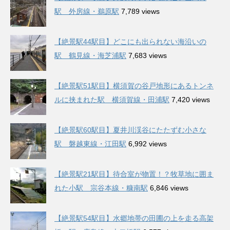
駅 外房線・鵜原駅
7,789 views
【絶景駅44駅目】どこにも出られない海沿いの
駅 鶴見線・海芝浦駅
7,683 views
【絶景駅51駅目】横須賀の谷戸地形にあるトンネ
ルに挟まれた駅 横須賀線・田浦駅
7,420 views
【絶景駅60駅目】夏井川渓谷にたたずむ小さな
駅 磐越東線・江田駅
6,992 views
【絶景駅21駅目】待合室が物置！？牧草地に囲ま
れた小駅 宗谷本線・糠南駅
6,846 views
【絶景駅54駅目】水郷地帯の田圃の上を走る高架