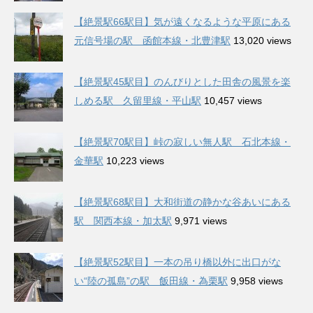
【絶景駅66駅目】気が遠くなるような平原にある
元信号場の駅 函館本線・北豊津駅
13,020 views
【絶景駅45駅目】のんびりとした田舎の風景を楽
しめる駅 久留里線・平山駅
10,457 views
【絶景駅70駅目】峠の寂しい無人駅 石北本線・
金華駅
10,223 views
【絶景駅68駅目】大和街道の静かな谷あいにある
駅 関西本線・加太駅
9,971 views
【絶景駅52駅目】一本の吊り橋以外に出口がな
い“陸の孤島”の駅 飯田線・為栗駅
9,958 views