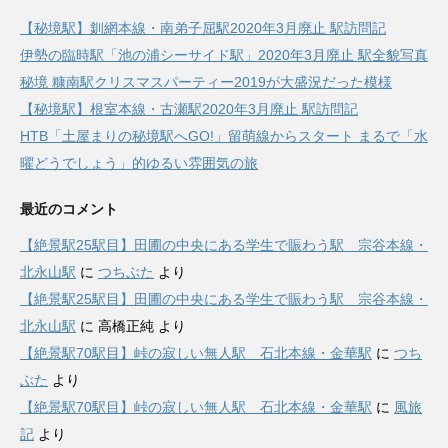
【秘境駅】釧網本線・南弟子屈駅2020年3月廃止 駅訪問記
伊勢の臨時駅「池の浦シーサイド駅」2020年3月廃止 駅全貌写真
秘境 糠南駅クリスマスパーティー2019が大盛況だった模様
【秘境駅】根室本線・古瀬駅2020年3月廃止 駅訪問記
HTB「土屋まりの秘境駅へGO!」留萌線からスタート まるで「水
曜どうでしょう」的ゆるい雰囲気の旅
最近のコメント
【絶景駅25駅目】田圃の中央にある学生で賑わう駅 宗谷本線・
北永山駅
に
つちぶた
より
【絶景駅25駅目】田圃の中央にある学生で賑わう駅 宗谷本線・
北永山駅
に
高橋正純
より
【絶景駅70駅目】峠の寂しい無人駅 石北本線・金華駅
に
つち
ぶた
より
【絶景駅70駅目】峠の寂しい無人駅 石北本線・金華駅
に
風旅
記
より