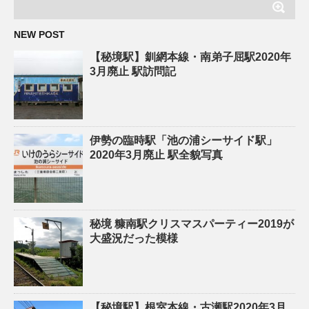
NEW POST
【秘境駅】釧網本線・南弟子屈駅2020年
3月廃止 駅訪問記
伊勢の臨時駅「池の浦シーサイド駅」
2020年3月廃止 駅全貌写真
秘境 糠南駅クリスマスパーティー2019が
大盛況だった模様
【秘境駅】根室本線・古瀬駅2020年3月