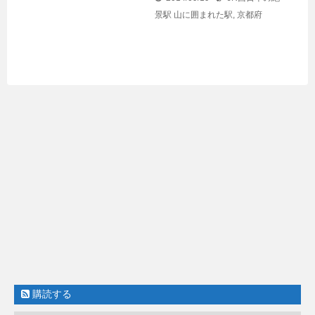
景駅
山に囲まれた駅
,
京都府
購読する