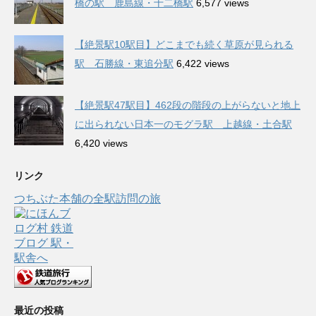
橋の駅 鹿島線・十二橋駅
6,577 views
【絶景駅10駅目】どこまでも続く草原が見られる
駅 石勝線・東追分駅
6,422 views
【絶景駅47駅目】462段の階段の上がらないと地上
に出られない日本一のモグラ駅 上越線・土合駅
6,420 views
リンク
つちぶた本舗の全駅訪問の旅
最近の投稿