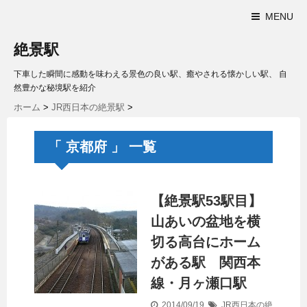
MENU
絶景駅
下車した瞬間に感動を味わえる景色の良い駅、癒やされる懐かしい駅、 自
然豊かな秘境駅を紹介
ホーム
>
JR西日本の絶景駅
>
「 京都府 」 一覧
【絶景駅53駅目】
山あいの盆地を横
切る高台にホーム
がある駅 関西本
線・月ヶ瀬口駅
2014/09/19
JR西日本の絶