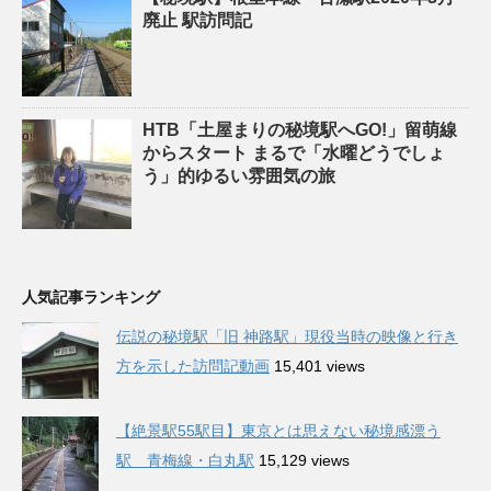
廃止 駅訪問記
HTB「土屋まりの秘境駅へGO!」留萌線
からスタート まるで「水曜どうでしょ
う」的ゆるい雰囲気の旅
人気記事ランキング
伝説の秘境駅「旧 神路駅」現役当時の映像と行き
方を示した訪問記動画
15,401 views
【絶景駅55駅目】東京とは思えない秘境感漂う
駅 青梅線・白丸駅
15,129 views