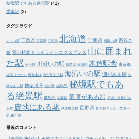
秘境駅でもある絶景駅
(41)
乗車記
(3)
タグクラウド
北海道
千葉県
三重県
宗谷本
レトロ駅
京都府
兵庫県
和歌山県
山に囲まれ
線
寝台特急トワイライトエクスプレス
た駅
木造駅舎
川沿いの駅
東京都
岩手県
徳島県
愛知県
海沿いの駅
湖がある駅
板張りホーム
根室本線
海が見える駅
牧
秘境駅でもあ
神奈川県
福島県
場がある駅
福井県
る絶景駅
草原がある駅
群馬県
臨時駅
足湯・温泉があ
農地にある駅
長野県
る駅
鉄道構造物
青春18きっぷポスター
駅
飯田線
最近のコメント
【絶景駅25駅目】田圃の中央にある学生で賑わう駅 宗谷本線・