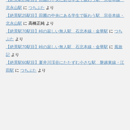
北永山駅
に
つちぶた
より
【絶景駅25駅目】田圃の中央にある学生で賑わう駅 宗谷本線・
北永山駅
に
高橋正純
より
【絶景駅70駅目】峠の寂しい無人駅 石北本線・金華駅
に
つち
ぶた
より
【絶景駅70駅目】峠の寂しい無人駅 石北本線・金華駅
に
風旅
記
より
【絶景駅60駅目】夏井川渓谷にたたずむ小さな駅 磐越東線・江
田駅
に
つちぶた
より