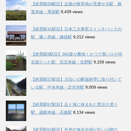
【絶景駅69駅目】丘陵の牧草地が見渡せる駅 根
室本線・厚床駅
9,439 views
【絶景駅41駅目】日本三大車窓スイッチバックの
駅 篠ノ井線・姨捨駅
9,212 views
【絶景駅8駅目】360度が農地！かつて廃バスが待
合室だった駅 石北本線・生野駅
9,159 views
【絶景駅57駅目】川沿いの断崖絶壁に張り付いて
いる駅 中央本線・定光寺駅
9,009 views
【絶景駅67駅目】丘と海に挟まれた荒涼さ漂う
駅 函館本線・石倉駅
8,134 views
【絶景駅61駅目】外房の海水浴場が近い山間の