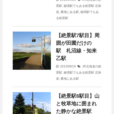
景駅
,
秘境駅でもある絶景駅
北海
道
,
農地にある駅
,
秘境駅でもあ
る絶景駅
【絶景駅7駅目】周
囲が田圃だけの
駅 札沼線・知来
乙駅
2013/09/19
JR北海道の絶
景駅
,
秘境駅でもある絶景駅
北海
道
,
農地にある駅
【絶景駅6駅目】山
と牧草地に囲まれ
た静かな絶景駅