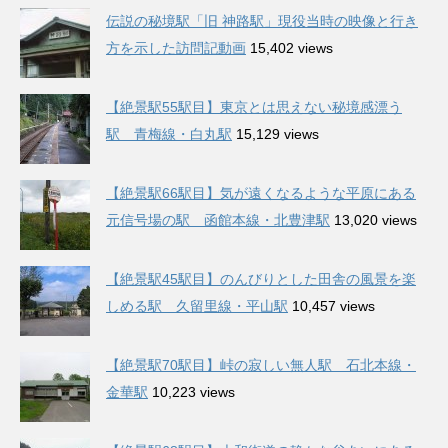
伝説の秘境駅「旧 神路駅」現役当時の映像と行き
方を示した訪問記動画
15,402 views
【絶景駅55駅目】東京とは思えない秘境感漂う
駅 青梅線・白丸駅
15,129 views
【絶景駅66駅目】気が遠くなるような平原にある
元信号場の駅 函館本線・北豊津駅
13,020 views
【絶景駅45駅目】のんびりとした田舎の風景を楽
しめる駅 久留里線・平山駅
10,457 views
【絶景駅70駅目】峠の寂しい無人駅 石北本線・
金華駅
10,223 views