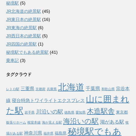
秘境駅
(5)
JR北海道の絶景駅
(45)
JR東日本の絶景駅
(16)
JR東海の絶景駅
(6)
JR西日本の絶景駅
(5)
JR四国の絶景駅
(1)
秘境駅でもある絶景駅
(41)
乗車記
(3)
タグクラウド
北海道
千葉県
三重県
宗谷本
レトロ駅
京都府
兵庫県
和歌山県
山に囲まれ
線
寝台特急トワイライトエクスプレス
た駅
木造駅舎
川沿いの駅
東京都
岩手県
徳島県
愛知県
海沿いの駅
湖がある駅
板張りホーム
根室本線
海が見える駅
牧
秘境駅でもあ
神奈川県
福島県
場がある駅
福井県