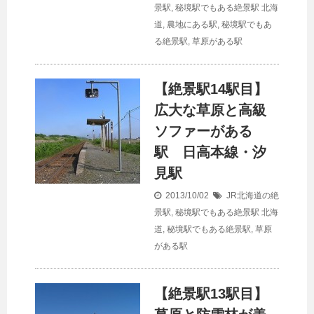
景駅
,
秘境駅でもある絶景駅
北海
道
,
農地にある駅
,
秘境駅でもあ
る絶景駅
,
草原がある駅
【絶景駅14駅目】
広大な草原と高級
ソファーがある
駅 日高本線・汐
見駅
2013/10/02
JR北海道の絶
景駅
,
秘境駅でもある絶景駅
北海
道
,
秘境駅でもある絶景駅
,
草原
がある駅
【絶景駅13駅目】