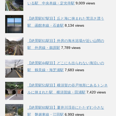
いる駅 中央本線・定光寺駅
9,009 views
【絶景駅67駅目】丘と海に挟まれた荒涼さ漂う
駅 函館本線・石倉駅
8,134 views
【絶景駅61駅目】外房の海水浴場が近い山間の
駅 外房線・鵜原駅
7,789 views
【絶景駅44駅目】どこにも出られない海沿いの
駅 鶴見線・海芝浦駅
7,683 views
【絶景駅51駅目】横須賀の谷戸地形にあるトンネ
ルに挟まれた駅 横須賀線・田浦駅
7,420 views
【絶景駅60駅目】夏井川渓谷にたたずむ小さな
駅 磐越東線・江田駅
6,993 views