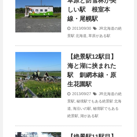
草原と防雪林が美
しい駅 根室本
線・尾幌駅
2013/09/30
JR北海道の絶
景駅
北海道
,
草原がある駅
【絶景駅12駅目】
海と湖に挟まれた
駅 釧網本線・原
生花園駅
2013/09/27
JR北海道の絶
景駅
,
秘境駅でもある絶景駅
北海
道
,
海沿いの駅
,
秘境駅でもある
絶景駅
,
湖がある駅
【絶景駅11駅目】