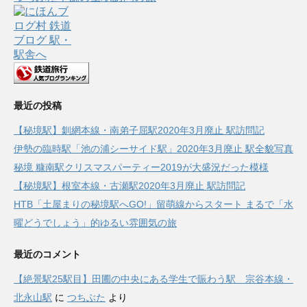
最近の投稿
【秘境駅】釧網本線・南弟子屈駅2020年3月廃止 駅訪問記
伊勢の臨時駅「池の浦シーサイド駅」2020年3月廃止 駅全貌写真
秘境 糠南駅クリスマスパーティー2019が大盛況だった模様
【秘境駅】根室本線・古瀬駅2020年3月廃止 駅訪問記
HTB「土屋まりの秘境駅へGO!」留萌線からスタート まるで「水
曜どうでしょう」的ゆるい雰囲気の旅
最近のコメント
【絶景駅25駅目】田圃の中央にある学生で賑わう駅 宗谷本線・
北永山駅
に
つちぶた
より