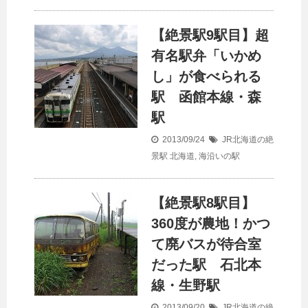
【絶景駅9駅目】超
有名駅弁「いかめ
し」が食べられる
駅 函館本線・森
駅
2013/09/24
JR北海道の絶
景駅
北海道
,
海沿いの駅
【絶景駅8駅目】
360度が農地！かつ
て廃バスが待合室
だった駅 石北本
線・生野駅
2013/09/20
JR北海道の絶