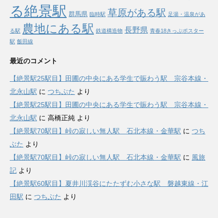
る絶景駅
草原がある駅
群馬県
臨時駅
足湯・温泉があ
農地にある駅
長野県
る駅
鉄道構造物
青春18きっぷポスター
駅
飯田線
最近のコメント
【絶景駅25駅目】田圃の中央にある学生で賑わう駅 宗谷本線・
北永山駅
に
つちぶた
より
【絶景駅25駅目】田圃の中央にある学生で賑わう駅 宗谷本線・
北永山駅
に
高橋正純
より
【絶景駅70駅目】峠の寂しい無人駅 石北本線・金華駅
に
つち
ぶた
より
【絶景駅70駅目】峠の寂しい無人駅 石北本線・金華駅
に
風旅
記
より
【絶景駅60駅目】夏井川渓谷にたたずむ小さな駅 磐越東線・江
田駅
に
つちぶた
より