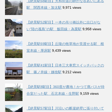
【絶景駅68駅目】大和街道の静かな谷あいにある
駅 関西本線・加太駅
9,971 views
【絶景駅52駅目】一本の吊り橋以外に出口がな
い“陸の孤島”の駅 飯田線・為栗駅
9,958 views
【絶景駅69駅目】丘陵の牧草地が見渡せる駅 根
室本線・厚床駅
9,439 views
【絶景駅41駅目】日本三大車窓スイッチバックの
駅 篠ノ井線・姨捨駅
9,212 views
【絶景駅8駅目】360度が農地！かつて廃バスが待
合室だった駅 石北本線・生野駅
9,159 views
【絶景駅57駅目】川沿いの断崖絶壁に張り付いて