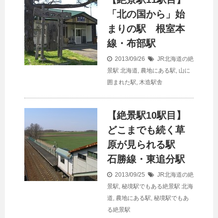
「北の国から」始
まりの駅 根室本
線・布部駅
2013/09/26
JR北海道の絶
景駅
北海道
,
農地にある駅
,
山に
囲まれた駅
,
木造駅舎
【絶景駅10駅目】
どこまでも続く草
原が見られる駅
石勝線・東追分駅
2013/09/25
JR北海道の絶
景駅
,
秘境駅でもある絶景駅
北海
道
,
農地にある駅
,
秘境駅でもあ
る絶景駅