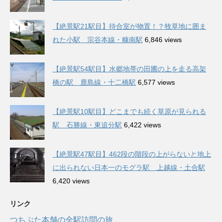
【絶景駅21駅目】待合室が物置！？牧草地に囲ま
れた小駅 宗谷本線・糠南駅
6,846 views
【絶景駅54駅目】水郷地帯の田圃の上を走る高架
橋の駅 鹿島線・十二橋駅
6,577 views
【絶景駅10駅目】どこまでも続く草原が見られる
駅 石勝線・東追分駅
6,422 views
【絶景駅47駅目】462段の階段の上がらないと地上
に出られない日本一のモグラ駅 上越線・土合駅
6,420 views
リンク
つちぶた本舗の全駅訪問の旅