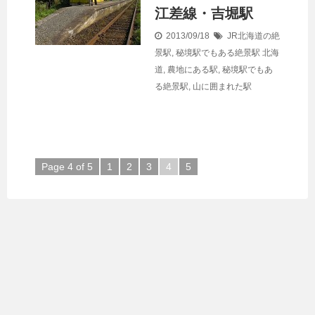
江差線・吉堀駅
2013/09/18
JR北海道の絶
景駅
,
秘境駅でもある絶景駅
北海
道
,
農地にある駅
,
秘境駅でもあ
る絶景駅
,
山に囲まれた駅
Page 4 of 5
1
2
3
4
5