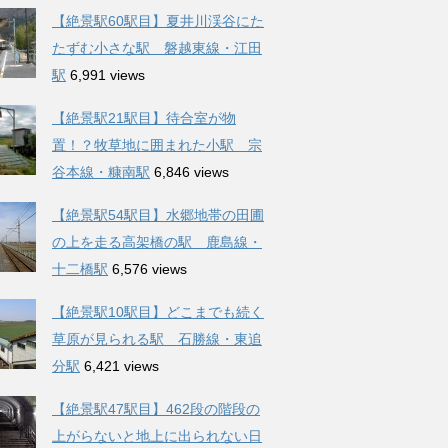
【絶景駅60駅目】夏井川渓谷にた
たずむ小さな駅 磐越東線・江田
駅
6,991 views
【絶景駅21駅目】待合室が物
置！？牧草地に囲まれた小駅 宗
谷本線・糠南駅
6,846 views
【絶景駅54駅目】水郷地帯の田圃
の上を走る高架橋の駅 鹿島線・
十二橋駅
6,576 views
【絶景駅10駅目】どこまでも続く
草原が見られる駅 石勝線・東追
分駅
6,421 views
【絶景駅47駅目】462段の階段の
上がらないと地上に出られない日