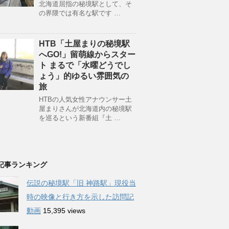
北海道屈指の秘境駅として、そ
の界隈では有名な駅です …
HTB「土屋まりの秘境駅
へGO!」留萌線からスター
ト まるで「水曜どうでし
ょう」的ゆるい雰囲気の
旅
HTBの人気女性アナウンサー土
屋まりさんが北海道内の秘境駅
を巡るという新番組『土 …
記事ランキング
伝説の秘境駅「旧 神路駅」現役当
時の映像と行き方を示した訪問記
動画
15,395 views