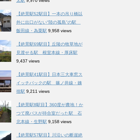
太駅
9,970 views
【絶景駅52駅目】一本の吊り橋以
外に出口がない“陸の孤島”の駅
飯田線・為栗駅
9,958 views
【絶景駅69駅目】丘陵の牧草地が
見渡せる駅 根室本線・厚床駅
9,437 views
【絶景駅41駅目】日本三大車窓ス
イッチバックの駅 篠ノ井線・姨
捨駅
9,211 views
【絶景駅8駅目】360度が農地！か
つて廃バスが待合室だった駅 石
北本線・生野駅
9,158 views
【絶景駅57駅目】川沿いの断崖絶