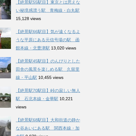
【絶景駅55駅目】東京とは思えな
い秘境感漂う駅 青梅線・白丸駅
15,128 views
【絶景駅66駅目】気が遠くなるよ
うな平原にある元信号場の駅 函
館本線・北豊津駅
13,020 views
【絶景駅45駅目】のんびりとした
田舎の風景を楽しめる駅 久留里
線・平山駅
10,455 views
【絶景駅70駅目】峠の寂しい無人
駅 石北本線・金華駅
10,221
views
【絶景駅68駅目】大和街道の静か
な谷あいにある駅 関西本線・加