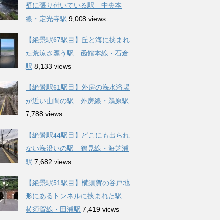
壁に張り付いている駅 中央本
線・定光寺駅
9,008 views
【絶景駅67駅目】丘と海に挟まれ
た荒涼さ漂う駅 函館本線・石倉
駅
8,133 views
【絶景駅61駅目】外房の海水浴場
が近い山間の駅 外房線・鵜原駅
7,788 views
【絶景駅44駅目】どこにも出られ
ない海沿いの駅 鶴見線・海芝浦
駅
7,682 views
【絶景駅51駅目】横須賀の谷戸地
形にあるトンネルに挟まれた駅
横須賀線・田浦駅
7,419 views