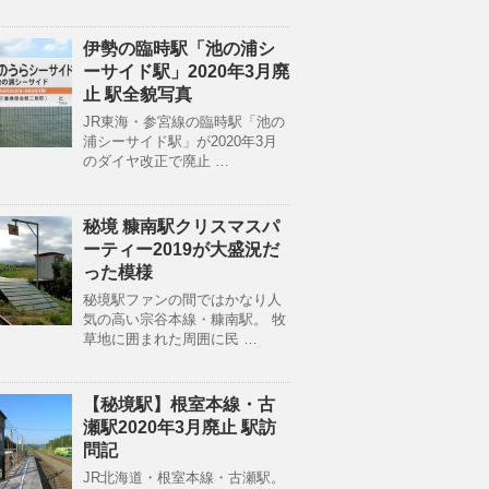
伊勢の臨時駅「池の浦シ
ーサイド駅」2020年3月廃
止 駅全貌写真
JR東海・参宮線の臨時駅「池の
浦シーサイド駅」が2020年3月
のダイヤ改正で廃止 …
秘境 糠南駅クリスマスパ
ーティー2019が大盛況だ
った模様
秘境駅ファンの間ではかなり人
気の高い宗谷本線・糠南駅。 牧
草地に囲まれた周囲に民 …
【秘境駅】根室本線・古
瀬駅2020年3月廃止 駅訪
問記
JR北海道・根室本線・古瀬駅。