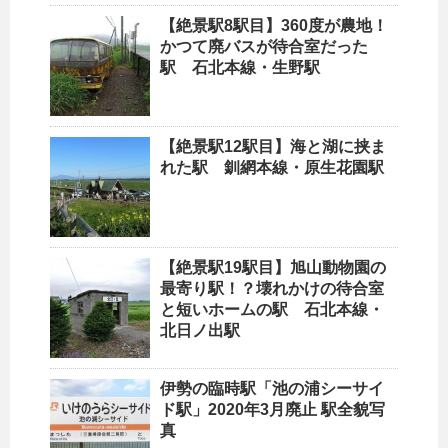
【絶景駅8駅目】360度が農地！
かつて廃バスが待合室だった
駅 石北本線・生野駅
【絶景駅12駅目】海と湖に挟ま
れた駅 釧網本線・原生花園駅
【絶景駅19駅目】旭山動物園の
最寄り駅！？壊れかけの待合室
と短いホームの駅 石北本線・
北日ノ出駅
伊勢の臨時駅「池の浦シーサイ
ド駅」2020年3月廃止 駅全貌写
真