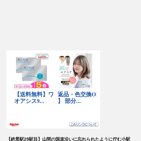
【絶景駅29駅目】山間の国道沿いに忘れられたように佇む小駅