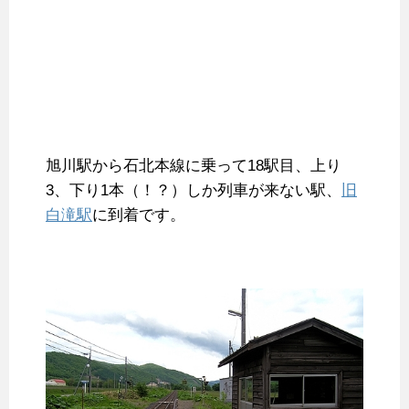
旭川駅から石北本線に乗って18駅目、上り
3、下り1本（！？）しか列車が来ない駅、
旧
白滝駅
に到着です。