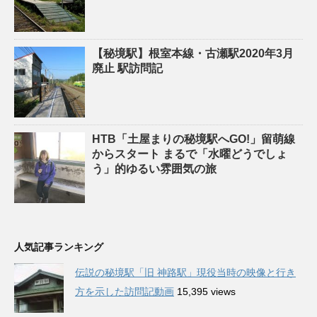
【秘境駅】根室本線・古瀬駅2020年3月
廃止 駅訪問記
HTB「土屋まりの秘境駅へGO!」留萌線
からスタート まるで「水曜どうでしょ
う」的ゆるい雰囲気の旅
人気記事ランキング
伝説の秘境駅「旧 神路駅」現役当時の映像と行き
方を示した訪問記動画
15,395 views