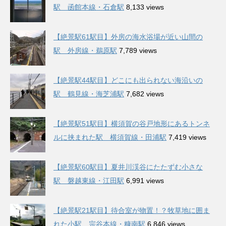
駅 函館本線・石倉駅
8,133 views
【絶景駅61駅目】外房の海水浴場が近い山間の
駅 外房線・鵜原駅
7,789 views
【絶景駅44駅目】どこにも出られない海沿いの
駅 鶴見線・海芝浦駅
7,682 views
【絶景駅51駅目】横須賀の谷戸地形にあるトンネ
ルに挟まれた駅 横須賀線・田浦駅
7,419 views
【絶景駅60駅目】夏井川渓谷にたたずむ小さな
駅 磐越東線・江田駅
6,991 views
【絶景駅21駅目】待合室が物置！？牧草地に囲ま
れた小駅 宗谷本線・糠南駅
6,846 views