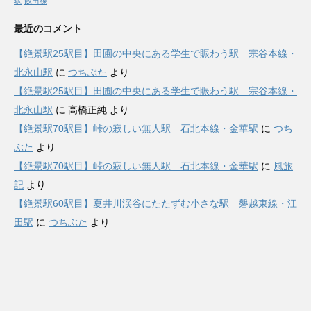
駅
飯田線
最近のコメント
【絶景駅25駅目】田圃の中央にある学生で賑わう駅 宗谷本線・
北永山駅
に
つちぶた
より
【絶景駅25駅目】田圃の中央にある学生で賑わう駅 宗谷本線・
北永山駅
に
高橋正純
より
【絶景駅70駅目】峠の寂しい無人駅 石北本線・金華駅
に
つち
ぶた
より
【絶景駅70駅目】峠の寂しい無人駅 石北本線・金華駅
に
風旅
記
より
【絶景駅60駅目】夏井川渓谷にたたずむ小さな駅 磐越東線・江
田駅
に
つちぶた
より