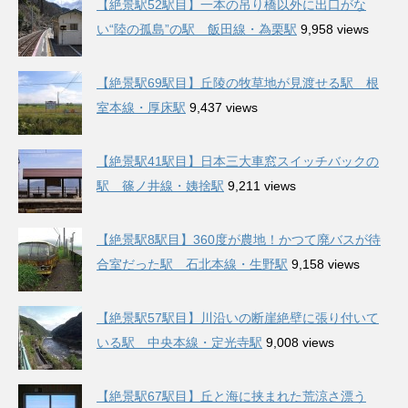
【絶景駅52駅目】一本の吊り橋以外に出口がな
い“陸の孤島”の駅 飯田線・為栗駅
9,958 views
【絶景駅69駅目】丘陵の牧草地が見渡せる駅 根
室本線・厚床駅
9,437 views
【絶景駅41駅目】日本三大車窓スイッチバックの
駅 篠ノ井線・姨捨駅
9,211 views
【絶景駅8駅目】360度が農地！かつて廃バスが待
合室だった駅 石北本線・生野駅
9,158 views
【絶景駅57駅目】川沿いの断崖絶壁に張り付いて
いる駅 中央本線・定光寺駅
9,008 views
【絶景駅67駅目】丘と海に挟まれた荒涼さ漂う