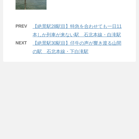
PREV
【絶景駅28駅目】特急を合わせても一日11
本しか列車が来ない駅 石北本線・白滝駅
NEXT
【絶景駅30駅目】仔牛の声が響き渡る山間
の駅 石北本線・下白滝駅