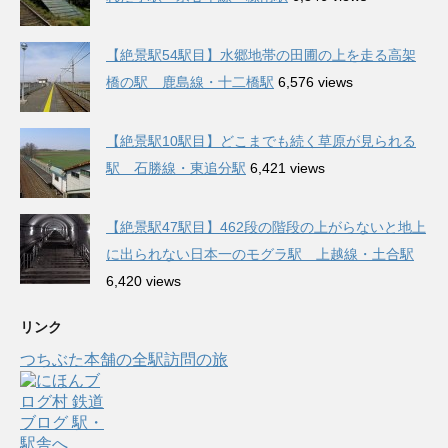
【絶景駅54駅目】水郷地帯の田圃の上を走る高架
橋の駅 鹿島線・十二橋駅
6,576 views
【絶景駅10駅目】どこまでも続く草原が見られる
駅 石勝線・東追分駅
6,421 views
【絶景駅47駅目】462段の階段の上がらないと地上
に出られない日本一のモグラ駅 上越線・土合駅
6,420 views
リンク
つちぶた本舗の全駅訪問の旅