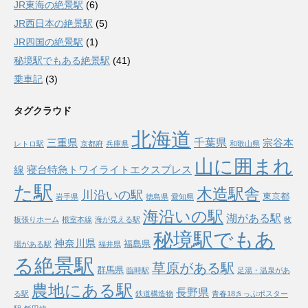
JR東海の絶景駅
(6)
JR西日本の絶景駅
(5)
JR四国の絶景駅
(1)
秘境駅でもある絶景駅
(41)
乗車記
(3)
タグクラウド
北海道
千葉県
三重県
宗谷本
レトロ駅
京都府
兵庫県
和歌山県
山に囲まれ
線
寝台特急トワイライトエクスプレス
た駅
木造駅舎
川沿いの駅
東京都
岩手県
徳島県
愛知県
海沿いの駅
湖がある駅
板張りホーム
根室本線
海が見える駅
牧
秘境駅でもあ
神奈川県
福島県
場がある駅
福井県
る絶景駅
草原がある駅
群馬県
臨時駅
足湯・温泉があ
農地にある駅
長野県
る駅
鉄道構造物
青春18きっぷポスター