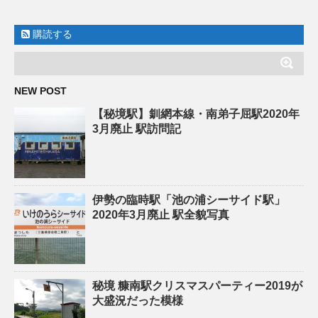
購読する
NEW POST
【秘境駅】釧網本線・南弟子屈駅2020年
3月廃止 駅訪問記
伊勢の臨時駅「池の浦シーサイド駅」
2020年3月廃止 駅全貌写真
秘境 糠南駅クリスマスパーティー2019が
大盛況だった模様