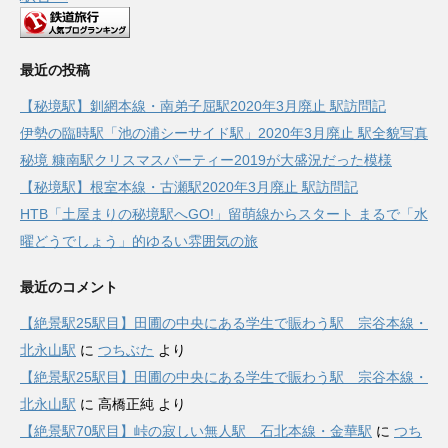
最近の投稿
【秘境駅】釧網本線・南弟子屈駅2020年3月廃止 駅訪問記
伊勢の臨時駅「池の浦シーサイド駅」2020年3月廃止 駅全貌写真
秘境 糠南駅クリスマスパーティー2019が大盛況だった模様
【秘境駅】根室本線・古瀬駅2020年3月廃止 駅訪問記
HTB「土屋まりの秘境駅へGO!」留萌線からスタート まるで「水
曜どうでしょう」的ゆるい雰囲気の旅
最近のコメント
【絶景駅25駅目】田圃の中央にある学生で賑わう駅 宗谷本線・
北永山駅
に
つちぶた
より
【絶景駅25駅目】田圃の中央にある学生で賑わう駅 宗谷本線・
北永山駅
に
高橋正純
より
【絶景駅70駅目】峠の寂しい無人駅 石北本線・金華駅
に
つち