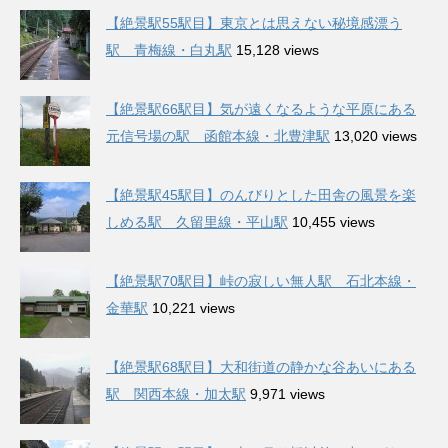
【絶景駅55駅目】東京とは思えない秘境感漂う
駅 青梅線・白丸駅
15,128 views
【絶景駅66駅目】気が遠くなるような平原にある
元信号場の駅 函館本線・北豊津駅
13,020 views
【絶景駅45駅目】のんびりとした田舎の風景を楽
しめる駅 久留里線・平山駅
10,455 views
【絶景駅70駅目】峠の寂しい無人駅 石北本線・
金華駅
10,221 views
【絶景駅68駅目】大和街道の静かな谷あいにある
駅 関西本線・加太駅
9,971 views