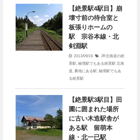
【絶景駅4駅目】崩
壊寸前の待合室と
板張りホームの
駅 宗谷本線・北
剣淵駅
2013/09/16
JR北海道の絶
景駅
,
秘境駅でもある絶景駅
北海
道
,
農地にある駅
,
秘境駅でもあ
る絶景駅
【絶景駅3駅目】田
圃に囲まれた場所
に古い木造駅舎が
ある駅 留萌本
線・北一已駅