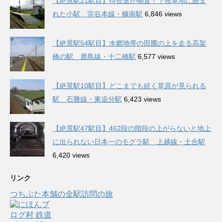
【絶景駅21駅目】待合室が物置！？牧草地に囲ま
れた小駅 宗谷本線・糠南駅
6,846 views
【絶景駅54駅目】水郷地帯の田圃の上を走る高架
橋の駅 鹿島線・十二橋駅
6,577 views
【絶景駅10駅目】どこまでも続く草原が見られる
駅 石勝線・東追分駅
6,423 views
【絶景駅47駅目】462段の階段の上がらないと地上
に出られない日本一のモグラ駅 上越線・土合駅
6,420 views
リンク
つちぶた本舗の全駅訪問の旅