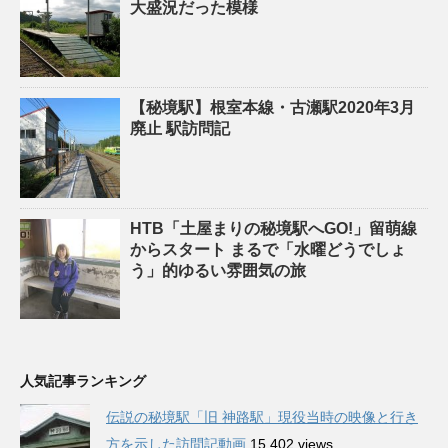
大盛況だった模様
【秘境駅】根室本線・古瀬駅2020年3月
廃止 駅訪問記
HTB「土屋まりの秘境駅へGO!」留萌線
からスタート まるで「水曜どうでしょ
う」的ゆるい雰囲気の旅
人気記事ランキング
伝説の秘境駅「旧 神路駅」現役当時の映像と行き
方を示した訪問記動画
15,402 views