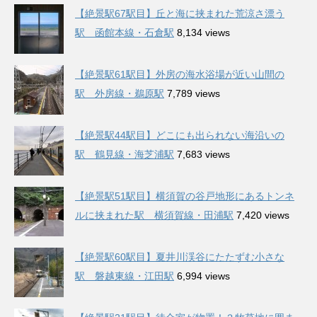
【絶景駅67駅目】丘と海に挟まれた荒涼さ漂う
駅 函館本線・石倉駅
8,134 views
【絶景駅61駅目】外房の海水浴場が近い山間の
駅 外房線・鵜原駅
7,789 views
【絶景駅44駅目】どこにも出られない海沿いの
駅 鶴見線・海芝浦駅
7,683 views
【絶景駅51駅目】横須賀の谷戸地形にあるトンネ
ルに挟まれた駅 横須賀線・田浦駅
7,420 views
【絶景駅60駅目】夏井川渓谷にたたずむ小さな
駅 磐越東線・江田駅
6,994 views