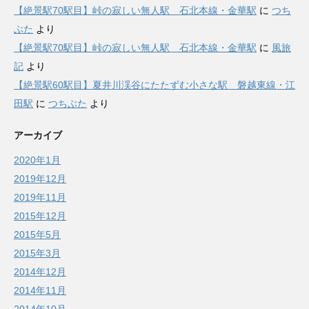
【絶景駅70駅目】峠の寂しい無人駅 石北本線・金華駅
に
つち
ぶた
より
【絶景駅70駅目】峠の寂しい無人駅 石北本線・金華駅
に
風旅
記
より
【絶景駅60駅目】夏井川渓谷にたたずむ小さな駅 磐越東線・江
田駅
に
つちぶた
より
アーカイブ
2020年1月
2019年12月
2019年11月
2015年12月
2015年5月
2015年3月
2014年12月
2014年11月