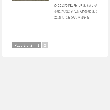
2013/09/11
JR北海道の絶
景駅
,
秘境駅でもある絶景駅
北海
道
,
農地にある駅
,
木造駅舎
Page 2 of 2
1
2