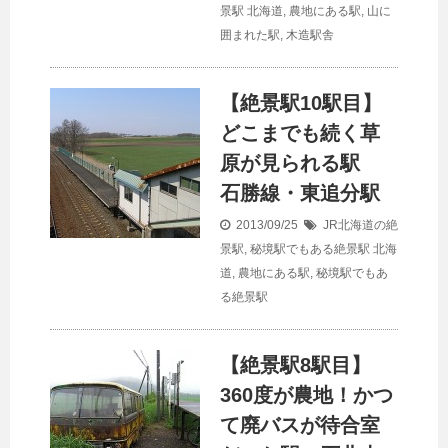
景駅
北海道
,
農地にある駅
,
山に
囲まれた駅
,
木造駅舎
【絶景駅10駅目】
どこまでも続く草
原が見られる駅
石勝線・東追分駅
2013/09/25
JR北海道の絶
景駅
,
秘境駅でもある絶景駅
北海
道
,
農地にある駅
,
秘境駅でもあ
る絶景駅
【絶景駅8駅目】
360度が農地！かつ
て廃バスが待合室