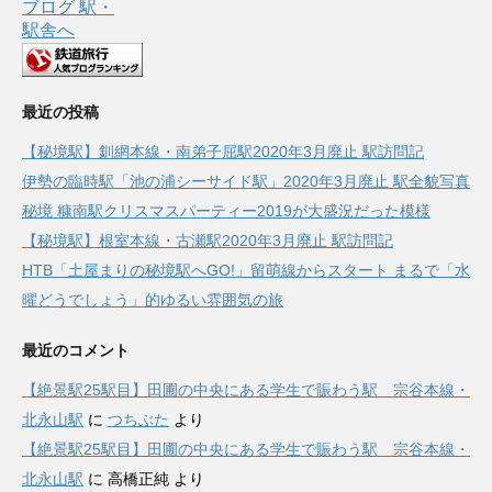
最近の投稿
【秘境駅】釧網本線・南弟子屈駅2020年3月廃止 駅訪問記
伊勢の臨時駅「池の浦シーサイド駅」2020年3月廃止 駅全貌写真
秘境 糠南駅クリスマスパーティー2019が大盛況だった模様
【秘境駅】根室本線・古瀬駅2020年3月廃止 駅訪問記
HTB「土屋まりの秘境駅へGO!」留萌線からスタート まるで「水
曜どうでしょう」的ゆるい雰囲気の旅
最近のコメント
【絶景駅25駅目】田圃の中央にある学生で賑わう駅 宗谷本線・
北永山駅
に
つちぶた
より
【絶景駅25駅目】田圃の中央にある学生で賑わう駅 宗谷本線・
北永山駅
に
高橋正純
より