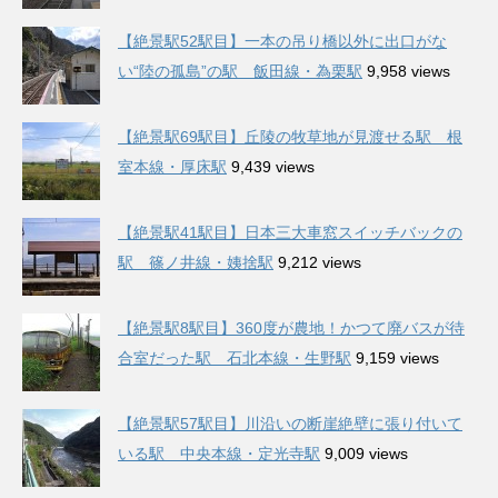
【絶景駅52駅目】一本の吊り橋以外に出口がな
い“陸の孤島”の駅 飯田線・為栗駅
9,958 views
【絶景駅69駅目】丘陵の牧草地が見渡せる駅 根
室本線・厚床駅
9,439 views
【絶景駅41駅目】日本三大車窓スイッチバックの
駅 篠ノ井線・姨捨駅
9,212 views
【絶景駅8駅目】360度が農地！かつて廃バスが待
合室だった駅 石北本線・生野駅
9,159 views
【絶景駅57駅目】川沿いの断崖絶壁に張り付いて
いる駅 中央本線・定光寺駅
9,009 views