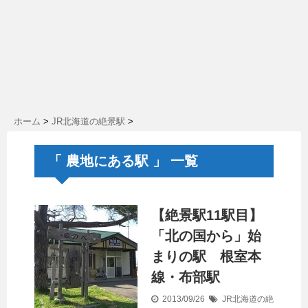
ホーム
>
JR北海道の絶景駅
>
「 農地にある駅 」 一覧
【絶景駅11駅目】
「北の国から」始
まりの駅 根室本
線・布部駅
2013/09/26
JR北海道の絶