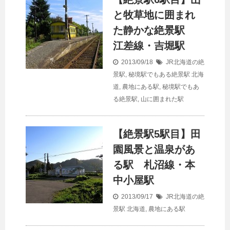
と牧草地に囲まれ
た静かな絶景駅
江差線・吉堀駅
2013/09/18
JR北海道の絶
景駅
,
秘境駅でもある絶景駅
北海
道
,
農地にある駅
,
秘境駅でもあ
る絶景駅
,
山に囲まれた駅
【絶景駅5駅目】田
園風景と温泉があ
る駅 札沼線・本
中小屋駅
2013/09/17
JR北海道の絶
景駅
北海道
,
農地にある駅