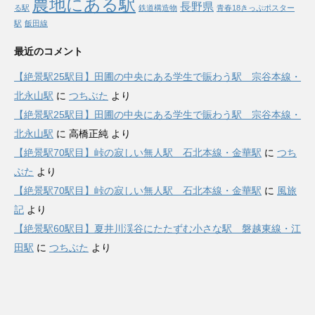
農地にある駅
長野県
る駅
鉄道構造物
青春18きっぷポスター
駅
飯田線
最近のコメント
【絶景駅25駅目】田圃の中央にある学生で賑わう駅 宗谷本線・
北永山駅
に
つちぶた
より
【絶景駅25駅目】田圃の中央にある学生で賑わう駅 宗谷本線・
北永山駅
に
高橋正純
より
【絶景駅70駅目】峠の寂しい無人駅 石北本線・金華駅
に
つち
ぶた
より
【絶景駅70駅目】峠の寂しい無人駅 石北本線・金華駅
に
風旅
記
より
【絶景駅60駅目】夏井川渓谷にたたずむ小さな駅 磐越東線・江
田駅
に
つちぶた
より