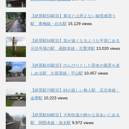
【絶景駅55駅目】東京とは思えない秘境感漂う
駅 青梅線・白丸駅
15,129 views
【絶景駅66駅目】気が遠くなるような平原にある
元信号場の駅 函館本線・北豊津駅
13,020 views
【絶景駅45駅目】のんびりとした田舎の風景を楽
しめる駅 久留里線・平山駅
10,457 views
【絶景駅70駅目】峠の寂しい無人駅 石北本線・
金華駅
10,223 views
【絶景駅68駅目】大和街道の静かな谷あいにある
駅 関西本線・加太駅
9,972 views