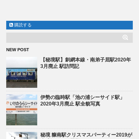
購読する
NEW POST
【秘境駅】釧網本線・南弟子屈駅2020年
3月廃止 駅訪問記
伊勢の臨時駅「池の浦シーサイド駅」
2020年3月廃止 駅全貌写真
秘境 糠南駅クリスマスパーティー2019が