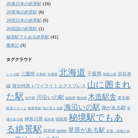
JR東日本の絶景駅
(16)
JR東海の絶景駅
(6)
JR西日本の絶景駅
(5)
JR四国の絶景駅
(1)
秘境駅でもある絶景駅
(41)
乗車記
(3)
タグクラウド
北海道
千葉県
三重県
宗谷本
レトロ駅
京都府
兵庫県
和歌山県
山に囲まれ
線
寝台特急トワイライトエクスプレス
た駅
木造駅舎
川沿いの駅
東京都
岩手県
徳島県
愛知県
海沿いの駅
湖がある駅
板張りホーム
根室本線
海が見える駅
牧
秘境駅でもあ
神奈川県
福島県
場がある駅
福井県
る絶景駅
草原がある駅
群馬県
臨時駅
足湯・温泉があ