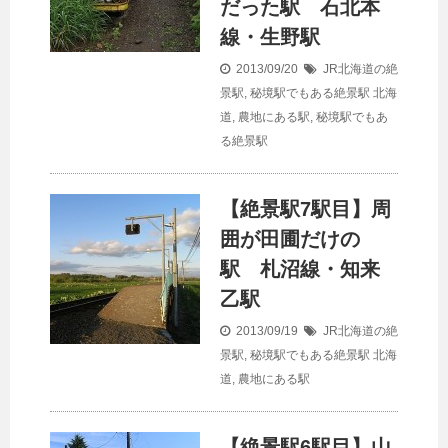
だった駅 石北本
線・生野駅
2013/09/20
JR北海道の絶
景駅
,
秘境駅でもある絶景駅
北海
道
,
農地にある駅
,
秘境駅でもあ
る絶景駅
【絶景駅7駅目】周
囲が田圃だけの
駅 札沼線・知来
乙駅
2013/09/19
JR北海道の絶
景駅
,
秘境駅でもある絶景駅
北海
道
,
農地にある駅
【絶景駅6駅目】山